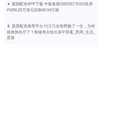
​股指配资APP下载 中集集团(02039)7月9日耗资
4
约256.25万港元回购40.04万股
​股票配资推荐平台 纣王只在牧野败了一仗，为何
5
就匆匆自尽了？殷墟考古给出其中答案_西周_生活_
贵族