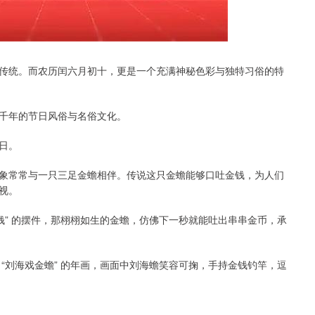
传统。而农历闰六月初十，更是一个充满神秘色彩与独特习俗的特
千年的节日风俗与名俗文化。
日。
象常常与一只三足金蟾相伴。传说这只金蟾能够口吐金钱，为人们
视。
钱” 的摆件，那栩栩如生的金蟾，仿佛下一秒就能吐出串串金币，承
“刘海戏金蟾” 的年画，画面中刘海蟾笑容可掬，手持金钱钓竿，逗