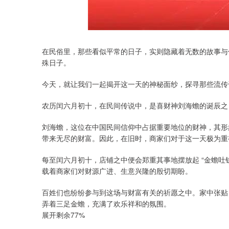
在民俗里，那些看似平常的日子，实则隐藏着无数的故事与
殊日子。
今天，就让我们一起揭开这一天的神秘面纱，探寻那些流传
农历闰六月初十，在民间传说中，是喜财神刘海蟾的诞辰之
刘海蟾，这位在中国民间信仰中占据重要地位的财神，其形
带来无尽的财富。因此，在旧时，商家们对于这一天极为重
每至闰六月初十，店铺之中便会郑重其事地摆放起 “金蟾吐
载着商家们对财源广进、生意兴隆的殷切期盼。
百姓们也纷纷参与到这场与财富有关的祈愿之中。家中张贴 
弄着三足金蟾，充满了欢乐祥和的氛围。
展开剩余77%