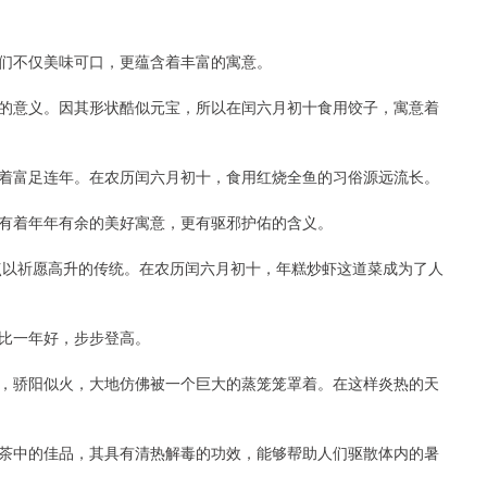
们不仅美味可口，更蕴含着丰富的寓意。
的意义。因其形状酷似元宝，所以在闰六月初十食用饺子，寓意着
征着富足连年。在农历闰六月初十，食用红烧全鱼的习俗源远流长。
有着年年有余的美好寓意，更有驱邪护佑的含义。
用糕点以祈愿高升的传统。在农历闰六月初十，年糕炒虾这道菜成为了人
比一年好，步步登高。
，骄阳似火，大地仿佛被一个巨大的蒸笼笼罩着。在这样炎热的天
茶中的佳品，其具有清热解毒的功效，能够帮助人们驱散体内的暑