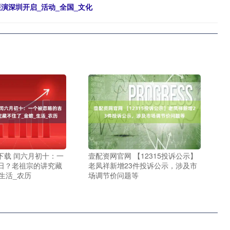
展演深圳开启_活动_全国_文化
下载 闰六月初十：一
壹配资网官网 【12315投诉公示】
日？老祖宗的讲究藏
老凤祥新增23件投诉公示，涉及市
生活_农历
场调节价问题等