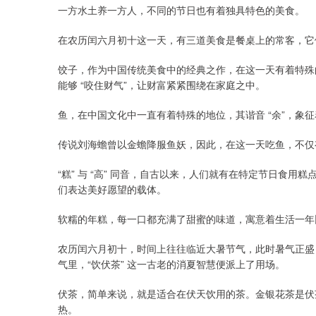
一方水土养一方人，不同的节日也有着独具特色的美食。
在农历闰六月初十这一天，有三道美食是餐桌上的常客，它
饺子，作为中国传统美食中的经典之作，在这一天有着特殊
能够 “咬住财气”，让财富紧紧围绕在家庭之中。
鱼，在中国文化中一直有着特殊的地位，其谐音 “余”，象
传说刘海蟾曾以金蟾降服鱼妖，因此，在这一天吃鱼，不仅
“糕” 与 “高” 同音，自古以来，人们就有在特定节日食
们表达美好愿望的载体。
软糯的年糕，每一口都充满了甜蜜的味道，寓意着生活一年
农历闰六月初十，时间上往往临近大暑节气，此时暑气正盛
气里，“饮伏茶” 这一古老的消夏智慧便派上了用场。
伏茶，简单来说，就是适合在伏天饮用的茶。金银花茶是伏
热。