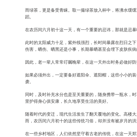
而绿茶，更是备受青睐。取一撮绿茶放入杯中，将沸水缓缓
蹈。
在农历闰六月初十这一天，有一个重要的忌讳，那就是忌暴
此时的太阳威力十足，紫外线强烈，长时间暴露在烈日之下
伤害，晒伤、晒黑还是小事，长期暴晒甚至会埋下皮肤疾病
因此，老一辈人常常叮嘱晚辈，在这一天外出时务必做好防
如果必须外出，一定要备好遮阳伞、遮阳帽，这些小小的装
袭。
同时，及时补充水分也是至关重要的，随身携带一瓶水，时
里护得身心俱安康，长久地享受生活的美好。
随着时代的变迁，现代生活发生了翻天覆地的变化。高楼大
而，农历闰六月初十的这些传统习俗，却并没有被岁月的洪
在一些乡村地区，人们依然坚守着古老的传统，在这一天郑