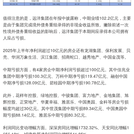
值得注意的是，远洋集团在年报中披露称，中期业绩102.2亿元，主要
是由于集团完成境外债务重组录得的非现金收益所致。撇除前述一次
性境外债务重组收益的影响后，远洋集团于本期间应录得本公司拥有
人应占亏损。
2025年上半年净利润超过10亿元的房企还有龙湖集团、保利发展、贝
壳、华润万象生活、滨江集团、招商蛇口、越秀地产、中国金茂等。
中期亏损方面，有4家房企中期净利润亏损超过100亿元。其中佳兆业
集团中期净亏损100.3亿元、万科中期净亏损119.47亿元、融创中国
中期净亏损128.09亿元、碧桂园中期净亏损190.78亿元。
此外，花样年控股、绿地控股、中骏集团、富力地产、金地集团、旭
辉控股、正荣地产、华夏幸福、雅居乐、中国奥园、金科等房企亏损
幅度均超过30亿元。其中世茂集团中期亏损89.34亿元、中国奥园中
期亏损88.14亿元、雅居乐中期亏损80.3亿元。
利润同比变动增幅方面。深深房同比增幅1732.32%、天安同比增幅1