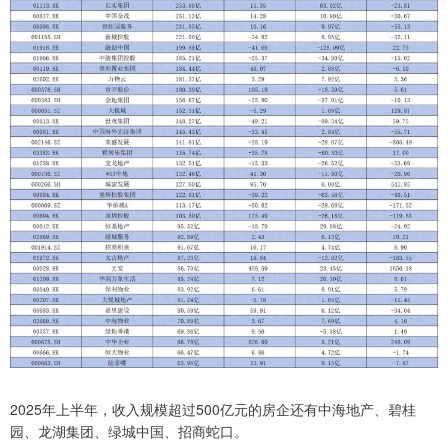
2025年上半年，收入规模超过500亿元的房企还有中海地产、碧桂
园、龙湖集团、绿城中国、招商蛇口。