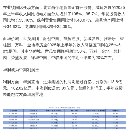
在业绩同比变动方面，北京两个老牌国企首开股份、城建发展的2025
年上半年收入同比增幅方面分别增加了105%、95.7%。华发股份收入
同比增长53.46%、保利置业集团同比增长48.07%、越秀地产同比增
长34.62%、龙湖集团同比增长25.39%。
而华侨城、世茂集团、融创中国、旭辉控股、新城发展、雅居乐、碧
桂园、万科、金地等房企2025年上半年的收入降幅区间则在25%-5
0%期间。其中华侨城、世茂集团降幅超过50%。万科、金地、碧桂
园、荣盛发展、绿城中国、中骏集团的中期业绩降为20%左右。
华润成为中期利润王
利润方面，华润置地、远洋集团的利润均超过百亿，分别为118.8亿
元、102.02亿元。中海则位居85.99亿元，曾经的利润王，半年业绩
未能跑过友商华润置地。