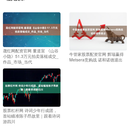
晟红网配资官网 董道宣 《山谷
牛管家股票配资官网 辉瑞赢得
小隐》51.3万元拍卖落槌成交_
Metsera竞购战 诺和诺德退出
作品_市场_当代
股票杠杆网 诗词少年行成团，
首站瞄准陈子昂故里｜跟着诗词
游四川