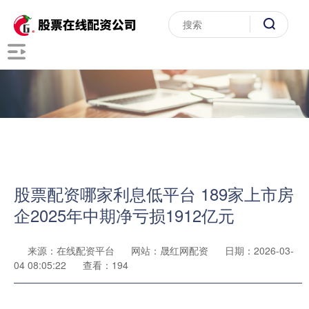
股票配资哪家利息低平台 189家上市房
企2025年中期净亏损1912亿元
来源：在线配资平台
网站：晟红网配资
日期：2026-03-
04 08:05:22
查看：194