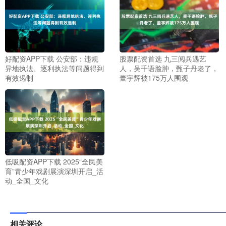
好配资APP下载 公安部：违规
股票配资首选 九三阅兵遇艺
异地执法、逐利执法等问题得到
人，吴千语脸肿，甄子丹老了，
有效遏制
董宇辉被175万人围观
低吸配资APP下载 2025“全民美
育”青少年戏剧展演深圳开启_活
动_全国_文化
相关评论