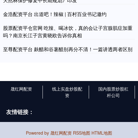
天然林保护修复中长期规划》印发
金浩配资平台 出道吧！辣椒 | 百村百业书记邀约
股票配资平仓官网 吃辣、喝冰饮，真的会让子宫腺肌症加重
吗？南京长江子宫黄晓欧告诉你真相
至尊配资平台 麸醋和谷薯醋别再分不清！一篇讲透两者区别
晟红网配资
线上实盘炒股配
国内股票炒股杠
资
杆公司
友情链接：
Powered by
晟红网配资
RSS地图
HTML地图